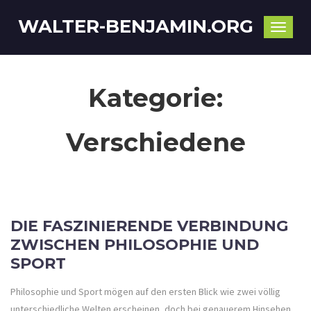
WALTER-BENJAMIN.ORG
Toggle
naviga
Kategorie:
Verschiedene
DIE FASZINIERENDE VERBINDUNG
ZWISCHEN PHILOSOPHIE UND
SPORT
Philosophie und Sport mögen auf den ersten Blick wie zwei völlig
unterschiedliche Welten erscheinen, doch bei genauerem Hinsehen