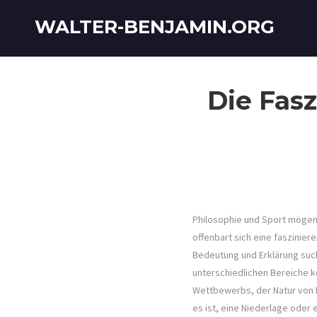
WALTER-BENJAMIN.ORG
Die Fas
Philosophie und Sport mögen 
offenbart sich eine faszinie
Bedeutung und Erklärung such
unterschiedlichen Bereiche 
Wettbewerbs, der Natur von Er
es ist, eine Niederlage oder 