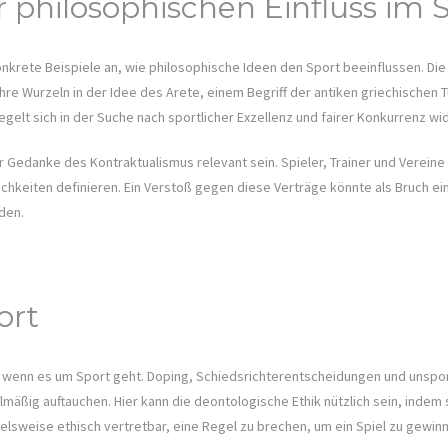
ür philosophischen Einfluss im 
onkrete Beispiele an, wie philosophische Ideen den Sport beeinflussen. Die
ihre Wurzeln in der Idee des Arete, einem Begriff der antiken griechischen 
gelt sich in der Suche nach sportlicher Exzellenz und fairer Konkurrenz wid
 Gedanke des Kontraktualismus relevant sein. Spieler, Trainer und Vereine 
chkeiten definieren. Ein Verstoß gegen diese Verträge könnte als Bruch 
den.
ort
a, wenn es um Sport geht. Doping, Schiedsrichterentscheidungen und unspor
lmäßig auftauchen. Hier kann die deontologische Ethik nützlich sein, inde
pielsweise ethisch vertretbar, eine Regel zu brechen, um ein Spiel zu gewin