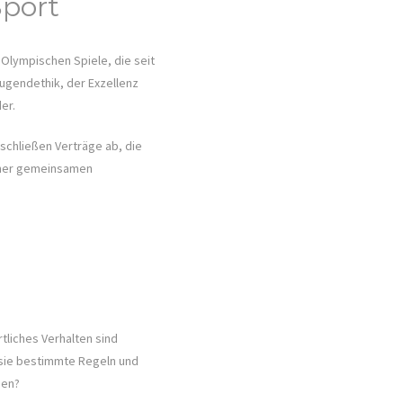
Sport
 Olympischen Spiele, die seit
Tugendethik, der Exzellenz
er.
schließen Verträge ab, die
einer gemeinsamen
tliches Verhalten sind
m sie bestimmte Regeln und
nen?