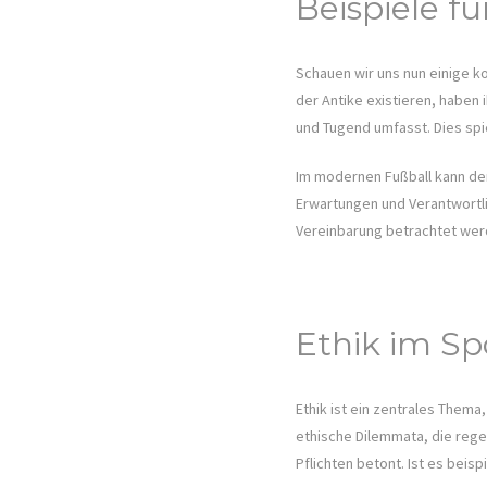
Beispiele f
Schauen wir uns nun einige k
der Antike existieren, haben 
und Tugend umfasst. Dies spie
Im modernen Fußball kann der
Erwartungen und Verantwortli
Vereinbarung betrachtet wer
Ethik im Sp
Ethik ist ein zentrales Them
ethische Dilemmata, die rege
Pflichten betont. Ist es beis