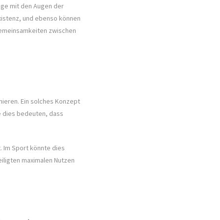
ege mit den Augen der
Existenz, und ebenso können
 Gemeinsamkeiten zwischen
nieren. Ein solches Konzept
te dies bedeuten, dass
. Im Sport könnte dies
eiligten maximalen Nutzen