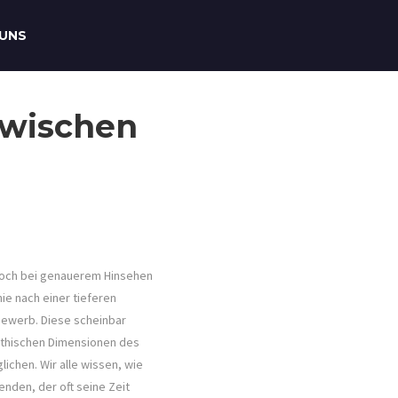
 UNS
zwischen
 doch bei genauerem Hinsehen
ie nach einer tieferen
bewerb. Diese scheinbar
ethischen Dimensionen des
ichen. Wir alle wissen, wie
enden, der oft seine Zeit